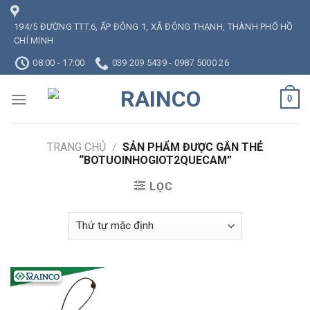
Skip
to
194/5 ĐƯỜNG TTT.6, ẤP ĐÔNG 1, XÃ ĐÔNG THẠNH, THÀNH PHỐ HỒ
CHÍ MINH
content
08:00 - 17:00
039 209 5439 - 0987 5000 26
0
TRANG CHỦ
/
SẢN PHẨM ĐƯỢC GẮN THẺ
“BOTUOINHOGIOT2QUECAM”
LỌC