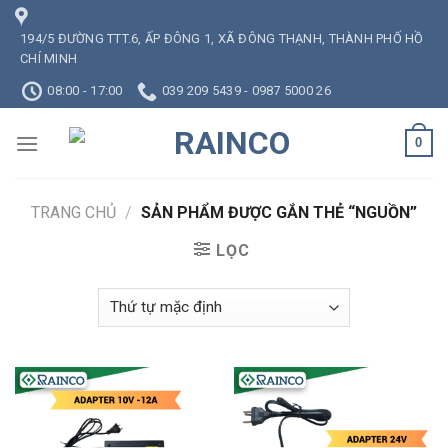
Skip
to
194/5 ĐƯỜNG TTT.6, ẤP ĐÔNG 1, XÃ ĐÔNG THẠNH, THÀNH PHỐ HỒ
CHÍ MINH
content
08:00 - 17:00
039 209 5439 - 0987 5000 26
0
TRANG CHỦ
/
SẢN PHẨM ĐƯỢC GẮN THẺ “NGUỒN”
LỌC