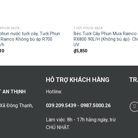
+
 PHUN MƯA
TƯỚI PHUN MƯA
phun nước tưới cây, Tưới Phun
Béc Tưới Cây Phun Mưa Rainco
Rainco Không bù áp R700
RX800 90L/H (Không bù áp)- C
/h
UV
10
₫
5,850
HỖ TRỢ KHÁCH HÀNG
TR
T AN THỊNH
Hotline:
 Xã Đông Thạnh,
039.209.5439 - 0987.5000.26
Làm việc: 8h - 17h hằng ngày, trừ
CHỦ NHẬT.