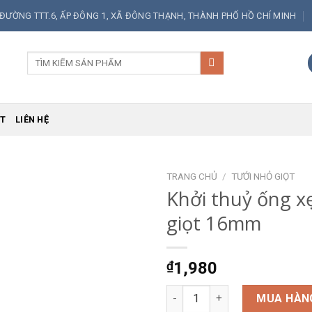
 ĐƯỜNG TTT.6, ẤP ĐÔNG 1, XÃ ĐÔNG THẠNH, THÀNH PHỐ HỒ CHÍ MINH
Tìm
kiếm:
ẾT
LIÊN HỆ
TRANG CHỦ
/
TƯỚI NHỎ GIỌT
Khởi thuỷ ống x
giọt 16mm
₫
1,980
Khởi thuỷ ống xẹp nhỏ giọt 1
MUA HÀN