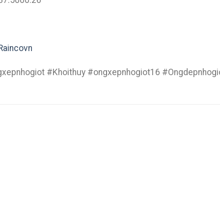
87.5000.26
Raincovn
gxepnhogiot #Khoithuy #ongxepnhogiot16 #Ongdepnhogio