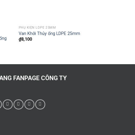
+
+
PHỤ KIỆN LDPE 25MM
HỆ THỐNG LỌC
Van Khởi Thủy ống LDPE 25mm
Van xả khí cam 
hống
₫
8,100
₫
220,000
ANG FANPAGE CÔNG TY