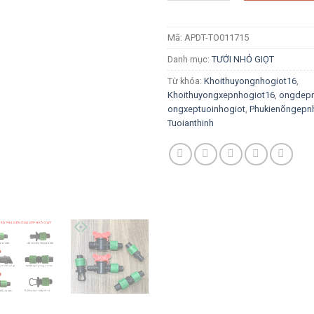
Mã:
APDT-TO011715
Danh mục:
TƯỚI NHỎ GIỌT
Từ khóa:
Khoithuyongnhogiot16
,
Khoithuyongxepnhogiot16
,
ongdep
ongxeptuoinhogiot
,
Phukienõngepn
Tuoianthinh