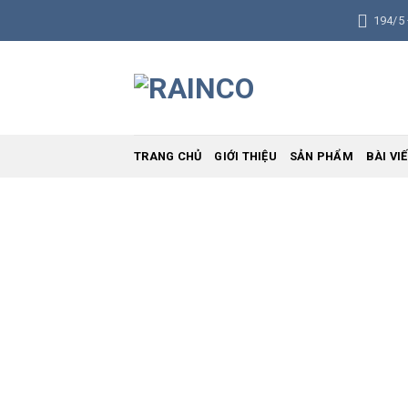
Skip
194/5
to
content
TRANG CHỦ
GIỚI THIỆU
SẢN PHẨM
BÀI VI