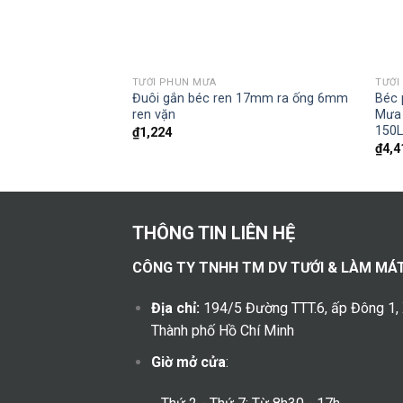
+
+
TƯỚI PHUN MƯA
TƯỚI
Đuôi gắn béc ren 17mm ra ống 6mm
Béc 
ren vặn
Mưa 
150L
₫
1,224
₫
4,4
THÔNG TIN LIÊN HỆ
CÔNG TY TNHH TM DV TƯỚI & LÀM MÁ
Địa chỉ:
194/5 Đường TTT.6, ấp Đông 1,
Thành phố Hồ Chí Minh
Giờ mở cửa
: