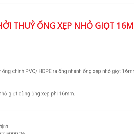
HỞI THUỶ ỐNG XẸP NHỎ GIỌT 16
từ ống chính PVC/ HDPE ra ống nhánh ống xẹp nhỏ giọt 16m
 nhỏ giọt dùng ống xẹp phi 16mm.
hịnh