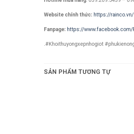
Hotline mua hàng
: 039.209.5439 – 09
Website chính thức:
https://rainco.vn/
Fanpage:
https://www.facebook.com/
.#Khoithuyongxepnhogiot #phukienon
SẢN PHẨM TƯƠNG TỰ