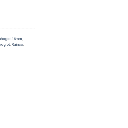
nhogiot16mm
,
hogiot
,
Rainco
,