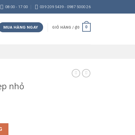
08:00 - 17:00
039 209 5439 - 0987 5000 26
0
MUA HÀNG NGAY
GIỎ HÀNG /
₫
0
ẹp nhỏ
6mm số lượng
G