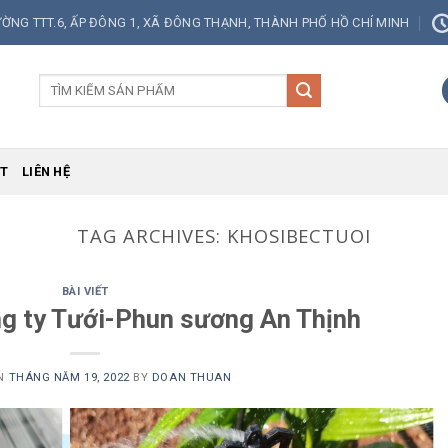
ƯỜNG TTT.6, ẤP ĐÔNG 1, XÃ ĐÔNG THẠNH, THÀNH PHỐ HỒ CHÍ MINH
Tìm
kiếm:
ẾT
LIÊN HỆ
TAG ARCHIVES:
KHOSIBECTUOI
BÀI VIẾT
ông ty Tưới-Phun sương An Thịnh
ON
THÁNG NĂM 19, 2022
BY
DOAN THUAN