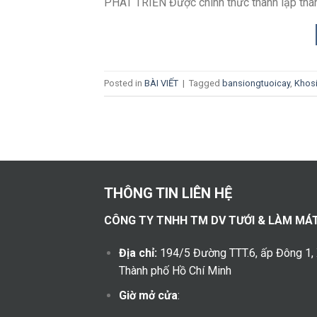
PHÁT TRIỂN Được chính thức thành lập tháng
Posted in
BÀI VIẾT
|
Tagged
bansiongtuoicay
,
Khos
THÔNG TIN LIÊN HỆ
CÔNG TY TNHH TM DV TƯỚI & LÀM MÁ
Địa chỉ:
194/5 Đường TTT.6, ấp Đông 1,
Thành phố Hồ Chí Minh
Giờ mở cửa
: