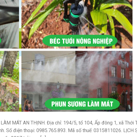
M MÁT AN THỊNH. Địa chỉ: 194/5, tổ 104, Ấp đông 1, xã Thới 
h. Số điện thoại: 0985.765.893. Mã số thuế: 0315811026. LỊCH 