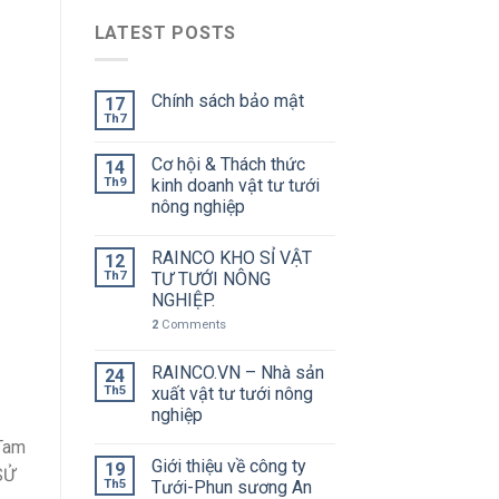
LATEST POSTS
Chính sách bảo mật
17
Th7
Cơ hội & Thách thức
14
Th9
kinh doanh vật tư tưới
nông nghiệp
RAINCO KHO SỈ VẬT
12
Th7
TƯ TƯỚI NÔNG
NGHIỆP.
2
Comments
RAINCO.VN – Nhà sản
24
Th5
xuất vật tư tưới nông
nghiệp
Tam
Giới thiệu về công ty
19
SỬ
Th5
Tưới-Phun sương An