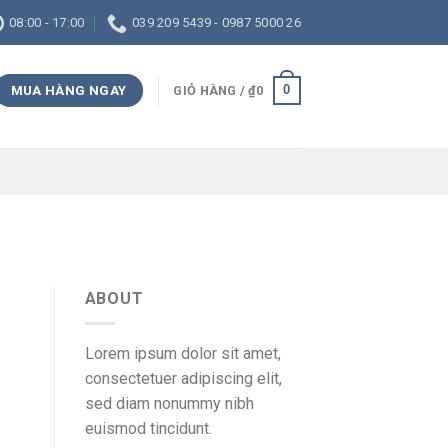
08:00 - 17:00
039 209 5439 - 0987 5000 26
0
MUA HÀNG NGAY
GIỎ HÀNG /
₫
0
ABOUT
Lorem ipsum dolor sit amet,
consectetuer adipiscing elit,
sed diam nonummy nibh
euismod tincidunt.