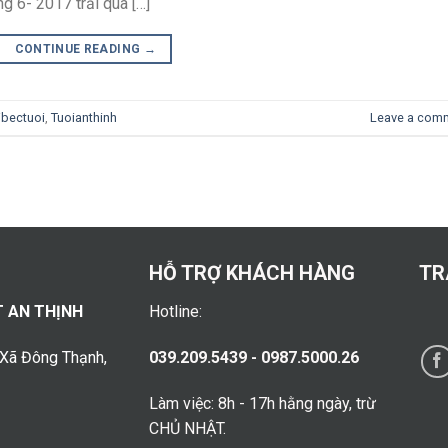
 6- 2017 trải qua […]
CONTINUE READING
→
ibectuoi
,
Tuoianthinh
Leave a com
HỖ TRỢ KHÁCH HÀNG
TR
T AN THỊNH
Hotline:
 Xã Đông Thạnh,
039.209.5439 - 0987.5000.26
Làm việc: 8h - 17h hằng ngày, trừ
CHỦ NHẬT.