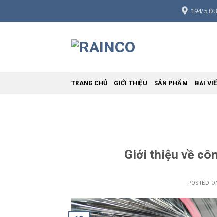
Skip
194/5 Đ
to
content
TRANG CHỦ
GIỚI THIỆU
SẢN PHẨM
BÀI VI
Giới thiệu về c
POSTED 