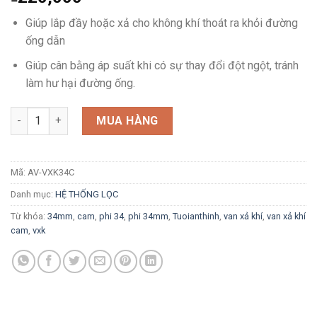
Giúp lắp đầy hoặc xả cho không khí thoát ra khỏi đường
ống dẫn
Giúp cân bằng áp suất khi có sự thay đổi đột ngột, tránh
làm hư hại đường ống.
Van xả khí cam phi 34mm số lượng
MUA HÀNG
Mã:
AV-VXK34C
Danh mục:
HỆ THỐNG LỌC
Từ khóa:
34mm
,
cam
,
phi 34
,
phi 34mm
,
Tuoianthinh
,
van xả khí
,
van xả khí
cam
,
vxk