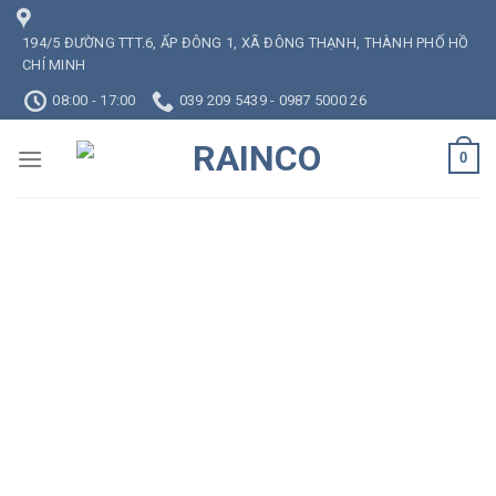
Skip
to
194/5 ĐƯỜNG TTT.6, ẤP ĐÔNG 1, XÃ ĐÔNG THẠNH, THÀNH PHỐ HỒ
CHÍ MINH
content
08:00 - 17:00
039 209 5439 - 0987 5000 26
0