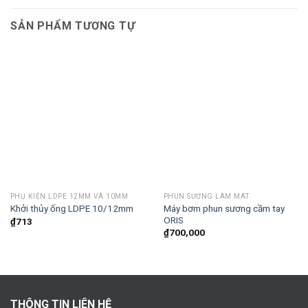
SẢN PHẨM TƯƠNG TỰ
PHỤ KIỆN LDPE 12MM VÀ 10MM
PHUN SƯƠNG LÀM MÁT
Máy bơm phun sương cầm tay
Khởi thủy ống LDPE 10/12mm
ORIS
₫
713
₫
700,000
THÔNG TIN LIÊN HỆ